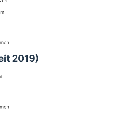
 CFK
mm
rmen
eit 2019)
m
rmen