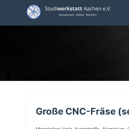
Große CNC-Fräse (se